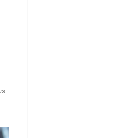
ute
à