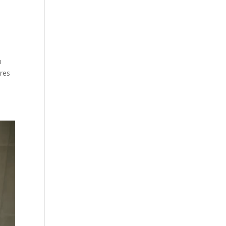
n
ures